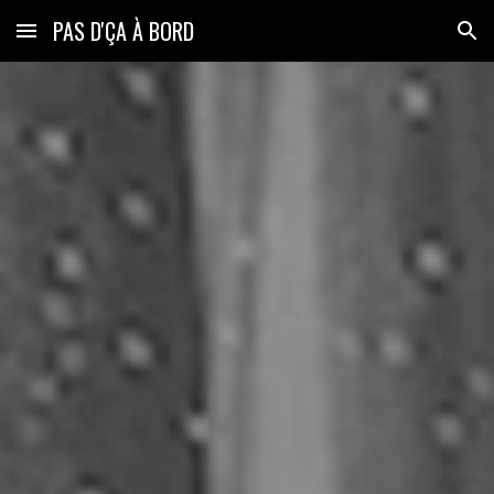
PAS D'ÇA À BORD
Skip to main content
Skip to navigation