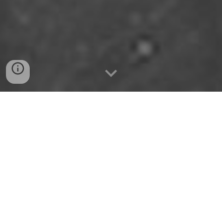
Ci-dessous les éléments de la campagne “Pas
d’ça à bord !” et les documents "Armateur
responsable"